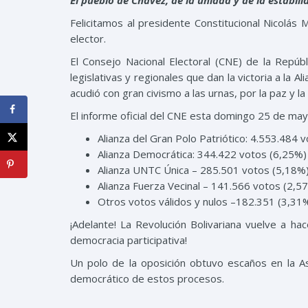
El pueblo de Chávez, de la unidad y de la estabili
Felicitamos al presidente Constitucional Nicolás 
elector.
El Consejo Nacional Electoral (CNE) de la Repúbl
legislativas y regionales que dan la victoria a la A
acudió con gran civismo a las urnas, por la paz y la 
El informe oficial del CNE esta domingo 25 de may
Alianza del Gran Polo Patriótico: 4.553.484 
Alianza Democrática: 344.422 votos (6,25%)
Alianza UNTC Única – 285.501 votos (5,18%
Alianza Fuerza Vecinal – 141.566 votos (2,5
Otros votos válidos y nulos –182.351 (3,31%
¡Adelante! La Revolución Bolivariana vuelve a hac
democracia participativa!
Un polo de la oposición obtuvo escaños en la A
democrático de estos procesos.