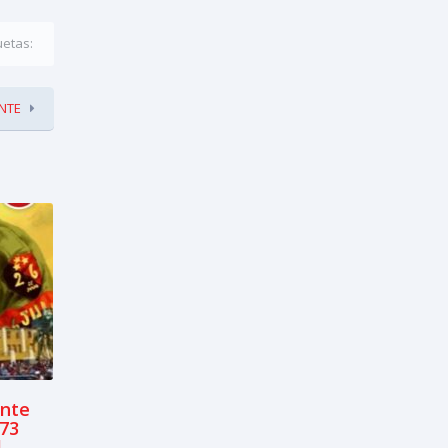
uetas:
NTE
ente
 73
l