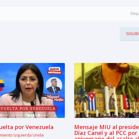
Etiq
SIGUIE
uelta por Venezuela
Mensaje MIU al presid
Díaz Canel y al PCC por
miento Izquierda Unida
aniversario del asalto a