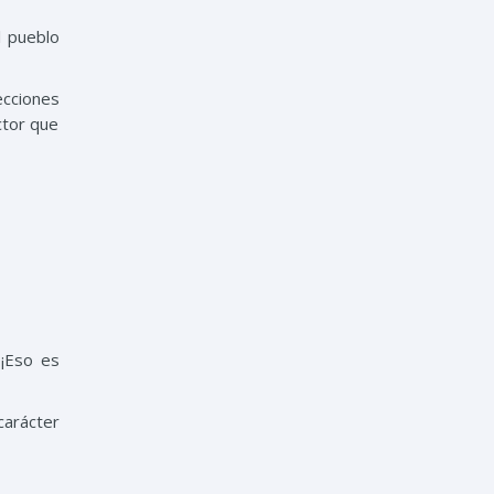
l pueblo
ecciones
ector que
 ¡Eso es
carácter