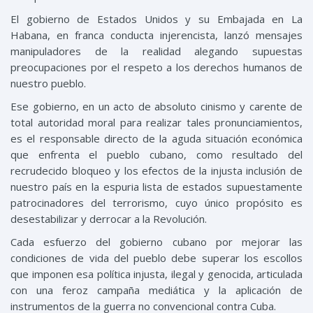
El gobierno de Estados Unidos y su Embajada en La
Habana, en franca conducta injerencista, lanzó mensajes
manipuladores de la realidad alegando supuestas
preocupaciones por el respeto a los derechos humanos de
nuestro pueblo.
Ese gobierno
,
en un acto de absoluto cinismo y
care
nte
de
to
tal
autoridad moral
para
r
ealizar tales pronunciamientos
,
es el
responsable directo de la aguda situación económica
que enfrenta el pueblo cubano,
como resultado del
recrudecido
bloqueo
y los efectos de la injusta
inclusión de
nuestro país en la espuria lista de estados supuestamente
patrocinadores del terrorismo,
c
uyo
único propósito
es
desestabilizar y
derrocar a la Revolución.
Cada esfuerzo del
gobierno
cubano
por mejorar las
condiciones de vida del pueblo
debe
superar los
escollo
s
que imponen
esa
política
injusta, ilegal y genocida, articulada
con una
feroz
campa
ña mediática
y l
a aplicación de
instrumentos de la guerra no convencional contra Cuba
.