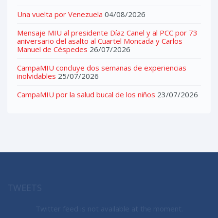
Una vuelta por Venezuela
04/08/2026
Mensaje MIU al presidente Díaz Canel y al PCC por 73
aniversario del asalto al Cuartel Moncada y Carlos
Manuel de Céspedes
26/07/2026
CampaMIU concluye dos semanas de experiencias
inolvidables
25/07/2026
CampaMIU por la salud bucal de los niños
23/07/2026
TWEETS
Twitter feed is not available at the moment.