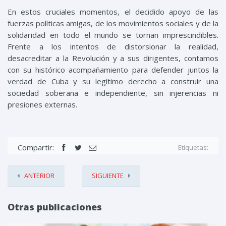
En estos
cruciales
momentos,
el
decidido
apoyo de las
fuerzas políticas amigas, de
los movimientos sociales y de
la
solidaridad
en
todo el mundo se
tornan imprescindibles
.
Frente a los
intentos de distors
ionar la realidad,
desacreditar a la R
evolución
y a sus dirigentes,
contamos
con su histórico acompañamiento para defender
juntos
la
verdad
de Cuba
y su legí
timo derecho a construir un
a
sociedad
s
oberana e independiente, sin inj
erencias ni
presiones externas.
Compartir:
Etiquetas:
ANTERIOR
SIGUIENTE
Otras publicaciones