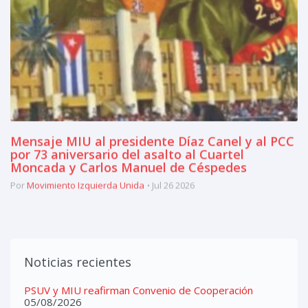
Mensaje MIU al presidente Díaz Canel y al PCC
por 73 aniversario del asalto al Cuartel
Moncada y Carlos Manuel de Céspedes
Por
Movimiento Izquierda Unida
Jul 26 2026
Noticias recientes
PSUV y MIU reafirman Convenio de Cooperación
05/08/2026