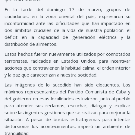
En la tarde de
l
domingo
17 de marzo
,
grupos de
ciudadanos
,
en la zona oriental del país
,
expresaron su
inconfor
midad ante la
s dificultades que han impactado
en
dos ámbi
tos cruciales de la vida
de nuestra población
: el
déficit en la capac
idad de generación eléctrica y
la
distribución de alimentos.
Estos hechos fueron nuevamente utilizados por connotados
terroristas
,
radicados en Estados Unidos
,
para
ince
ntivar
acciones que contravienen la
habitual
calma, el orden interior
y la paz que caracteriza
n
a
nuestra sociedad
.
Las imágenes de lo sucedido han sido elocuentes. Los
máximos representantes del P
artido
Comunista
de Cuba
y
d
el gobierno
en esas localidades
estuvieron junto al pueblo
para
atender sus reclamos
, escuchar, dialogar y explicar
sobre
las ingentes
gestiones que se realizan para mejorar la
situación
. A pesar de burdas estratagemas para intentar
distorsionar los
acontecimientos,
imperó un ambiente de
tranquilidad.