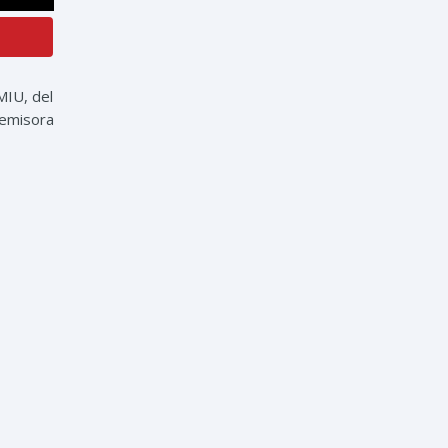
MIU, del
 emisora
uetas: