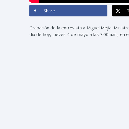
Share
Grabación de la entrevista a Miguel Mejía, Ministr
día de hoy, jueves 4 de mayo a las 7:00 a.m., en 
radial Súper 7, 107.7 FM.
Compartir: