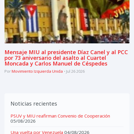
Mensaje MIU al presidente Díaz Canel y al PCC
por 73 aniversario del asalto al Cuartel
Moncada y Carlos Manuel de Céspedes
Por
Movimiento Izquierda Unida
Jul 26 2026
Noticias recientes
PSUV y MIU reafirman Convenio de Cooperación
05/08/2026
Una vuelta por Venezuela
04/08/2026