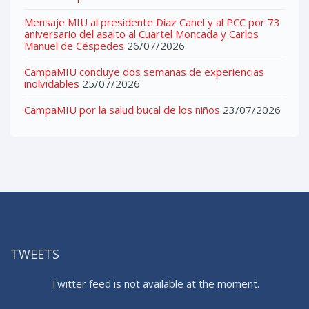
Mensaje MIU al presidente Díaz Canel y al PCC por 73
aniversario del asalto al Cuartel Moncada y Carlos
Manuel de Céspedes
26/07/2026
CampaMIU concluye dos semanas de experiencias
inolvidables
25/07/2026
CampaMIU por la salud bucal de los niños
23/07/2026
TWEETS
Twitter feed is not available at the moment.