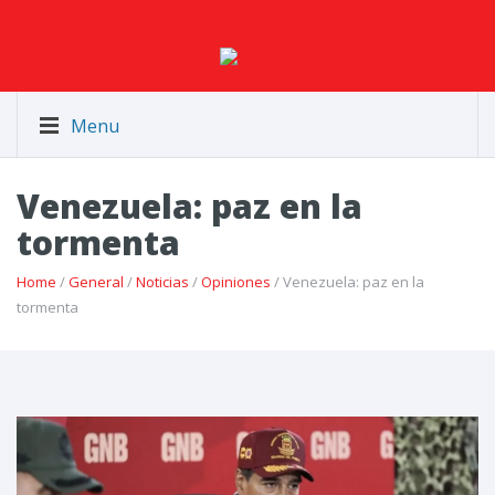
Menu
Venezuela: paz en la
tormenta
Home
/
General
/
Noticias
/
Opiniones
/ Venezuela: paz en la
tormenta