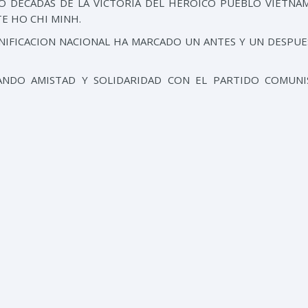
O DECADAS DE LA VICTORIA DEL HEROICO PUEBLO VIETNA
TE HO CHI MINH.
UNIFICACION NACIONAL HA MARCADO UN ANTES Y UN DESPUE
NDO AMISTAD Y SOLIDARIDAD CON EL PARTIDO COMUNI
OS VETERANOS DE LA GUERRA Y CON EL PUEBLO VIETN
UENTAS OFENSIVAS INJERENCISTAS Y MILITARISTAS IMPERIA
IA HUMANA, FIRMEZA IDEOLOGICA Y CAPACIDAD DE UNIDAD
TONCES EJERCITO MAS PODEROSO DEL MUNDO, EL DE LOS E
E VIETNAM EN UN REFERENTE IMPORTANTE Y PERMANENTE 
EN DEFENSA DE SU INDEPENDENCIA Y SOBERANIA.
 SIGLO XX
, DE RELEVANTE SIGNIFICADO
ANTE LOS OJOS DEL
E DE LA POST GUERRA AL “DOI MOI” ENCAMINANDO UNA S
SPIRADORES, A PESAR DEL IMPACTO DE LA DESPIADADA GUE
OMICO QUE PADECIO ENTRE 1964 Y 1994. CABE DESTA
NAM, LOGRANDO EN EL TIEMPO EL NIVEL DE RELACIONES A
HO DE SU DIPLOMACIA DE PAZ EN EL MARCO DEL RESPETO
TEGRAL EN 2023.