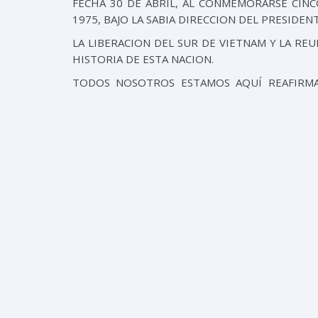
FECHA 30 DE ABRIL, AL CONMEMORARSE
CINC
1975, BAJO LA SABIA DIRECCION DEL PRESIDEN
LA LIBERACION DEL SUR DE VIETNAM Y LA RE
HISTORIA DE ESTA NACION.
TODOS NOSOTROS ESTAMOS AQUÍ REAFIRMA
VIETNAM, CON SUS AUTORIDADES, CON L
RECONOCIENDO EN SUS LUCHAS CONTRA LAS CR
HEROISMO DE ESTE PUEBLO, SU INTELIGENC
HABER LOGRADO LA VICTORIA FRENTE AL EN
UNIDOS DE NORTEAMERICA
, Y CONSTITUIRS
LUCHA DE LOS PUEBLOS DE NUESTRA AMERICA 
DESDE LA IMPORTANTE VICTORIA, UN HITO DEL
VIETNAM HA SABIDO DAR UN SALTO BRILLANT
POLITICAS INNOVADORAS CON RESULTADOS IN
LOS ESTADOS UNIDOS Y EL BLOQUEO ECON
INTELIGENTE DIPLOMACIA QUE PRACTICA VIET
CON LOS ESTADOS UNIDOS, LO QUE DICE MUC
LLEGANDO A UNA ASOCIACION ESTRATEGICA IN