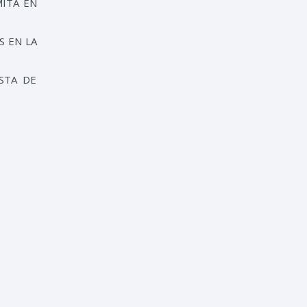
MITA EN
S EN LA
STA DE
AMITA;
LES, EL
, PARA
STADOS
PARA LA
 MUNDO,
ERIE DE
RRA
CON
CAR LA
CTUALES
 MUTUO,