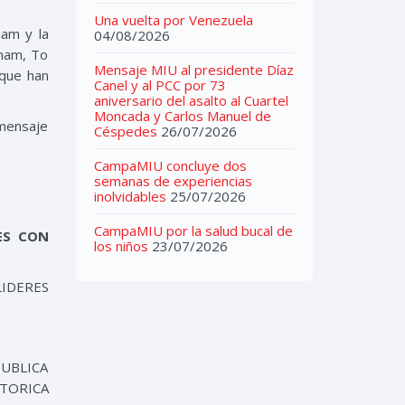
Una vuelta por Venezuela
nam y la
04/08/2026
tnam, To
Mensaje MIU al presidente Díaz
 que han
Canel y al PCC por 73
aniversario del asalto al Cuartel
Moncada y Carlos Manuel de
 mensaje
Céspedes
26/07/2026
CampaMIU concluye dos
semanas de experiencias
inolvidables
25/07/2026
CampaMIU por la salud bucal de
LES
CON
los niños
23/07/2026
IDERES
PUBLICA
STORICA