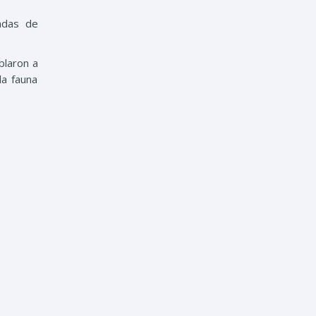
adas de
blaron a
la fauna
cos para
smos que
 mermara
rnada de
 domingo