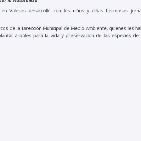
por la Naturaleza
en Valores desarrolló con los niños y niñas hermosas jorn
icos de la Dirección Municipal de Medio Ambiente, quienes les ha
plantar árboles para la vida y preservación de las especies de 
ue aportan los árboles al medio ambiente y a la salud humana.
 su matita y le echó agua, lo que también aprovecharon los técni
lo de dichas plantas.
 capa y prenda.
 los valores trabajados en este quinto día del CampaMIU, mi
nos grupos de niños y niñas tuvieron que esperar a que la lluvia
 implica que fueron perseverantes para cumplir la anhelada jo
iendas y con rebosante entusiasmo se preparan para el próximo
Valores.