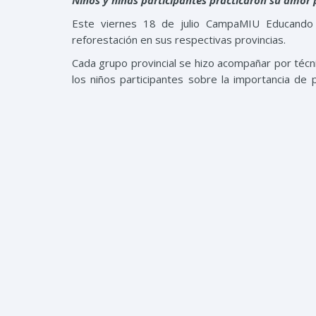
Niños y niñas participantes practicaron su amor 
Este viernes 18 de julio CampaMIU Educando 
reforestación en sus respectivas provincias.
Cada grupo provincial se hizo acompañar por técn
los niños participantes sobre la importancia de 
terrestre y acuática. Asimismo de los beneficios q
Cada niño, con la ternura característica, plantó
explicarles la importancia del agua para el desarrol
Entre las especies plantadas están mara cabirma,
Valores explicados y practicados
Perseverancia y amor por la Naturaleza fueron
fueron bien aplicados en la práctica, porque algu
para expresar su amor por la Naturaleza, lo que
reforestación.
Concluidas las actividades, recibieron sus mer
20, con el gran cierre de CampaMIU Educando en 