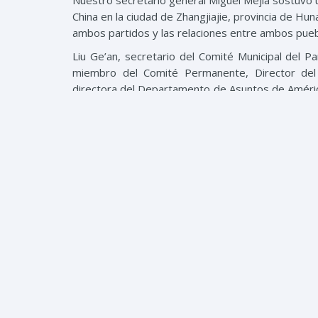
Nuestro secretario general Miguel Mejía sostuvo u
China en la ciudad de Zhangjiajie, provincia de Hu
ambos partidos y las relaciones entre ambos pueb
Liu Ge’an, secretario del Comité Municipal del
miembro del Comité Permanente, Director del
directora del Departamento de Asuntos de América
Hunan, Yang Nianxi, subsecretario del Comité Munici
subdirectora de la Oficina de la Comisión Munici
integraron la delegación del PCCh. Y el emba
delegación presidida por Mejía.
En la reunión se trataron diversos temas, destac
que es el turismo como fuente importante de su
este sector. Y la posibilidad de abrir rutas aéreas
El tema de la apertura del consulado dominica
autoridades de la ciudad están en total disposició
La reunión concluyó con intercambio de algunos 
exquisita cena amistosa entre todos los delegado
Miguel Mejía continúa su agenda de trabajo por C