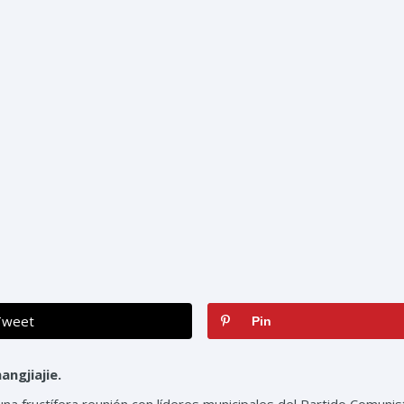
Tweet
Pin
angjiajie.