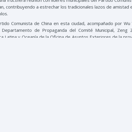
na fructífera reunión con líderes municipales del Partido Comunis
nan, contribuyendo a estrechar los tradicionales lazos de amistad 
los.
 Partido Comunista de China en esta ciudad, acompañado por Wu
 Departamento de Propaganda del Comité Municipal, Zeng Z
 Latina y Oceanía de la Oficina de Asuntos Exteriores de la prov
pal, Director Ejecutivo de la Oficina de la Comisión Municipal y Li
pal, Directora de la Oficina de Asuntos Exteriores del Comité Mu
jador dominicano en China, Briunny Garabito estuvo acompañ
ando algo común entre la ciudad de Zhangjiajie y la República Do
s economías. Resaltaron la importancia de fomentar la cooper
 entre República Dominicana y la provincia de Hunan.
no en esta provincia de Hunan se trató de manera positiva, 
n para que se pueda lograr.
presentes por parte de Mejía y las autoridades locales, seguid
s y autoridades presentes.
hina donde visitará otras ciudades y finalmente Vietnam, con el 