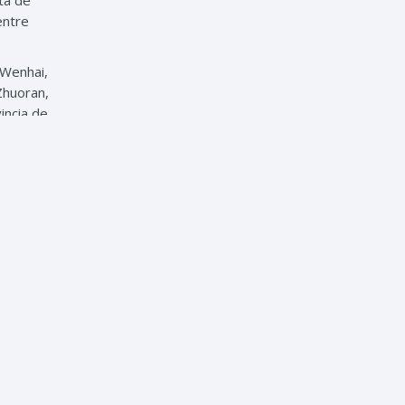
ta de
entre
 Wenhai,
huoran,
incia de
 Jianli,
nicipal,
ando la
minicana
ación en
pues las
o de una
objetivo