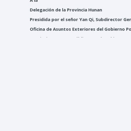
A la
Delegación
de la
Provincia
Hunan
Presidida
por
el
señor
Yan Qi,
Subdirector Gen
Oficina
de
Asuntos
Exteriores
del
Gobierno
Po
Provincia
Hunan,
República
Popular China
Estimados
compañeros
y amigos:
Es
de gran
regocijo
para
mí
y para
nuestro
Movim
Hunan,
que
hemos
calificado
como
la “
puerta
de 
que
realizan
del 3 al 5 de
los
corrientes
.
Lamento
no
poder
estar
presente
,
recibirles
com
he
informado
me
encuentro
desde
diciembre
pas
les he
compartido
.
Me he
hecho
representar
en
este
encuentro
transmitirles
el
presente
mensaje
.
Mi
ausencia
f
especialmente
de la región
norte
del
país
,
q
actividades
en
la
Provincia
Hermanas
Mirabal
.