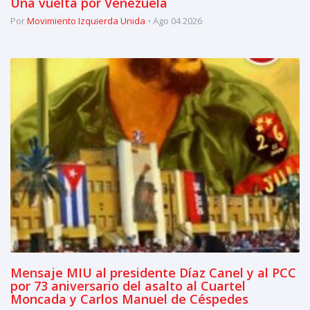
Una vuelta por Venezuela
Por
Movimiento Izquierda Unida
Ago 04 2026
Mensaje MIU al presidente Díaz Canel y al PCC
por 73 aniversario del asalto al Cuartel
Moncada y Carlos Manuel de Céspedes