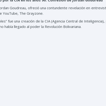
o por la CIA en los años 90: Confesión de Jordan Goudreau
ordan Goudreau, ofreció una contundente revelación en entrevist
 de YouTube, The Grayzone.
es” fue una creación de la CIA (Agencia Central de Inteligencia),
o había llegado al poder la Revolución Bolivariana.
do por la CIA. Esto no es ningún secreto, quiero decir, esta es la
duro está a cargo, pero puede que en realidad ya no exista”, a
n Gedeón” en mayo de 2020 para asesinar a los líderes del G
los años 90?, le repregunta el periodista.
 el exjefe de la Administración para el Control de Drogas le dij
lo que él llamó tráfico de drogas por parte de la CIA en asociació
e los soles es casi una broma entre nosotros, porque quiero deci
niforme con un sol y supongo que la DEA o quien fuera los llamó
 parte de la CIA a través de este grupo está bien documentada”, ins
U, independientemente de quien esté al frente, busca “prote