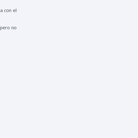
a con el
 pero no
 verdad.
firmó el
obierno
o a Mike
n con la
r, ellos
 así por
istió.
ger” los