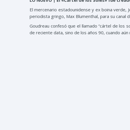
LO NUEVO | El «Cártel de los Soles» fue cread
El mercenario estadounidense y ex boina verde, J
periodista gringo, Max Blumenthal, para su canal
Goudreau confesó que el llamado “cártel de los sol
de reciente data, sino de los años 90, cuando aún n
“Ya en los años 90, el cártel de los soles fue crea
Este es el cártel del que se dice que Nicolás Ma
mercenario encargado de dirigir la “Operació
venezolano y desestabilizar al país.
¿Y estás confirmando que fue creado por la CIA en 
“Oh, absolutamente. Eso no es nuevo. Según lo que
Wallace, este envío de drogas llegó aquí gracias a 
Guardia Nacional de Venezuela”, detalló Goudreau.
Asimismo, comenta en todo jocoso que “el cartel d
no se pusieron ese nombre. Hay un parche en su u
eso, pero la facilitación del tráfico de drogas por
En este sentido, afirmó que el Gobierno de EEU