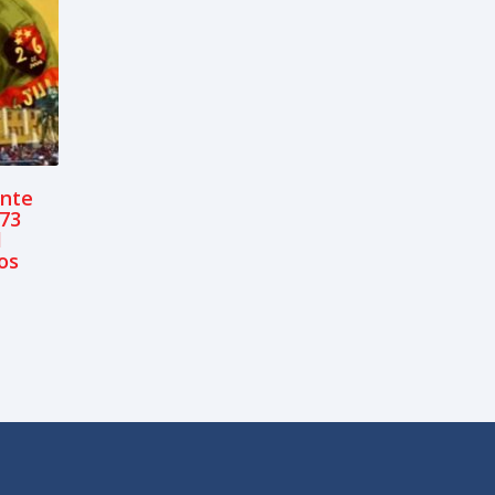
ente
 73
l
os