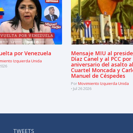
uelta por Venezuela
Mensaje MIU al presid
Díaz Canel y al PCC por
miento Izquierda Unida
aniversario del asalto a
2026
Cuartel Moncada y Carl
Manuel de Céspedes
Por
Movimiento Izquierda Unida
Jul 26 2026
TWEETS