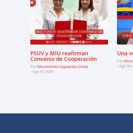
PSUV y MIU reafirman
Una v
Convenio de Cooperación
Por
Movi
Ago 04 
Por
Movimiento Izquierda Unida
Ago 05 2026