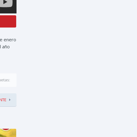
de enero
l año
uetas:
NTE