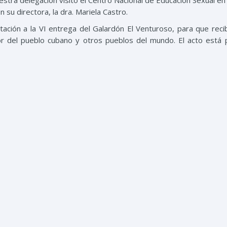
estra delegación visitó el Centro Nacional de Educación Sexual en
su directora, la dra. Mariela Castro.
nvitación a la VI entrega del Galardón El Venturoso, para que reci
or del pueblo cubano y otros pueblos del mundo. El acto está 
ión.
1988, dedicada a la investigación y educación de la sexualidad
la Federación de Mujeres Cubana y el Ministerio de Salud P
nidad y paternidad iguales en derechos y derechos humanos.
cretario general Miguel Mejía e integrada por los compañero
ropuso a la doctora Castro organizar una conferencia sobre 
 y agresores”, con ocasión de su visita a República Dominicana, 
con instituciones públicas que trabajan el tema sobre igualdad y
Etiq