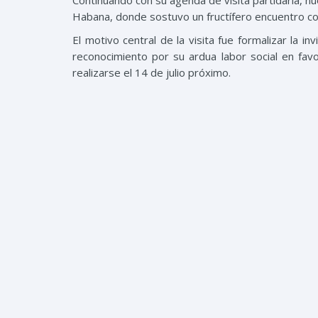
Continuando con su agenda de visita partidaria, nu
Habana, donde sostuvo un fructífero encuentro con 
El motivo central de la visita fue formalizar la i
reconocimiento por su ardua labor social en fav
realizarse el 14 de julio próximo.
La dra. Castro acogió con agradecimiento la invitac
El CENESEX es una institución pública creada en 
dando seguimiento a programa promovidos por 
Desarrollan varios programas, entre éstos mater
Nuestra delegación, encabezada por nuestro se
Pérez, Mayra Rodríguez y Robinson Acevedo, p
“Femicidios, denuncia y capacitación de víctimas
próximo, actividad que se haría en coordinación 
de género.
Compartir: