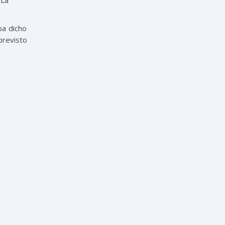
 La
ba dicho
previsto
 humana,
ública.
s Martha
el tema
en julio
 equidad
uetas: