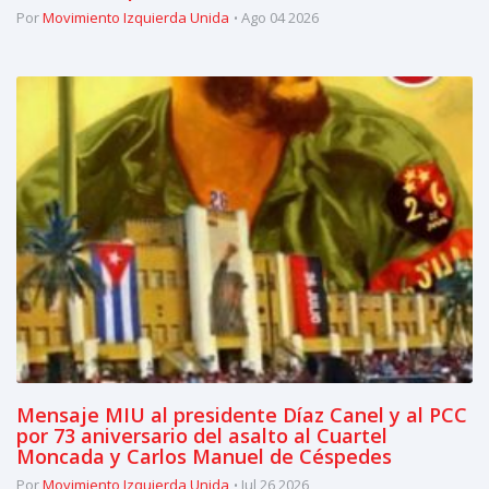
Por
Movimiento Izquierda Unida
Ago 04 2026
Mensaje MIU al presidente Díaz Canel y al PCC
por 73 aniversario del asalto al Cuartel
Moncada y Carlos Manuel de Céspedes
Por
Movimiento Izquierda Unida
Jul 26 2026