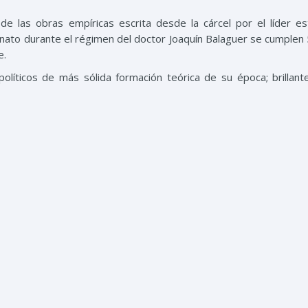
e las obras empíricas escrita desde la cárcel por el líder est
sinato durante el régimen del doctor Joaquín Balaguer se cumplen
e.
líticos de más sólida formación teórica de su época; brillant
n estos tiempos, inteligente y firme en la lucha revolucionaria 
ideado libro fue publicado en el nivel en que se encontraba, en n
s talleres gráficos de la Universidad Autónoma de Santo Domin
mboliza un homenaje póstumo al autor, quien dejó un legado liter
rocesos históricos y sociales de la época.
 y cada país en particular tiene que elaborar su propia línea 
ria y a su realidad la verdad universal del marxismo-leninismo.” 
s internacionales, pero siempre con miras a “construir nuestr
n que analizaba las experiencias de la revolución de Abril de 1965
 constitucionalidad tras el golpe de Estado contra el primer pr
la segunda intervención militar norteamericana en territorio dom
ana y caribeña
mín y la situación actual que vive la región de Latinoamérica y el