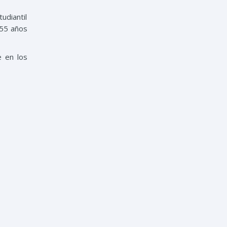
udiantil
 55 años
e en los
en favor
oviembre
go-UASD-
ario que
política
Insistía
o propio
, cuando
esidente
inicano.
 Caribe,