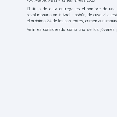
Por:
Martha Pérez – 12 septiembre 2025
El título de esta entrega es el nombre de una d
revolucionario Amín Abel Hasbún, de cuyo vil ase
el próximo 24 de los corrientes, crimen aun impun
Amín es considerado como uno de los jóvenes po
estudios, poseedor de principios éticos escasos e
de las mejores causas sociales. El contenido del 
de 1972, posteriormente impreso en 1984 por lo
Se trata de un ensayo inconcluso, cuya edición si
abarca cuentos y ensayos, en los que aborda los p
En su libro Amín insistía en que “Latinoamérica
revolucionaria, aplicando creadoramente a su histo
en la necesidad de aprender de las experiencia
camino”, Su libro quedó inconcluso en el capítulo e
el pueblo dominicano se levantó en defensa de la
democrático, el profesor Juan Bosch, que ocasionó 
La necesaria unidad de la región latinoameric
El símil que hacemos con el libro del inolvidable A